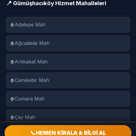
📍 Gümüşhacıköy Hizmet Mahalleleri
Adatepe Mah
Ağcadede Mah
Artıkabat Mah
Camikebir Mah
Cumara Mah
Çay Mah
📞
HEMEN KİRALA & BİLGİ AL
Hacıyahya Mah