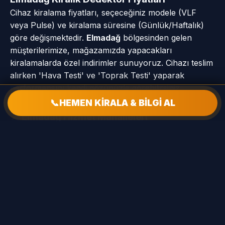
Cihaz kiralama fiyatları, seçeceğiniz modele (VLF
veya Pulse) ve kiralama süresine (Günlük/Haftalık)
göre değişmektedir.
Elmadağ
bölgesinden gelen
müşterilerimize, mağazamızda yapacakları
kiralamalarda özel indirimler sunuyoruz. Cihazı teslim
alırken 'Hava Testi' ve 'Toprak Testi' yaparak
performansını kendi gözünüzle görebilirsiniz.
📞
HEMEN KİRALA & BİLGİ AL
📍 Elmadağ Hizmet Mahalleleri
Akçaali Mah
Aşağıkamışlı Mah
Deliler Mah