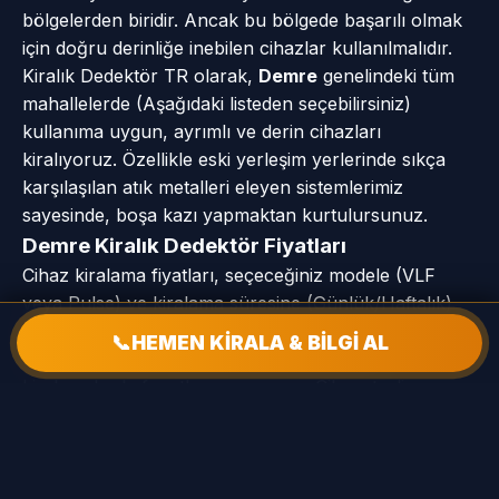
bölgelerden biridir. Ancak bu bölgede başarılı olmak
için doğru derinliğe inebilen cihazlar kullanılmalıdır.
Kiralık Dedektör TR olarak,
Demre
genelindeki tüm
mahallelerde (Aşağıdaki listeden seçebilirsiniz)
kullanıma uygun, ayrımlı ve derin cihazları
kiralıyoruz. Özellikle eski yerleşim yerlerinde sıkça
karşılaşılan atık metalleri eleyen sistemlerimiz
sayesinde, boşa kazı yapmaktan kurtulursunuz.
Demre Kiralık Dedektör Fiyatları
Cihaz kiralama fiyatları, seçeceğiniz modele (VLF
veya Pulse) ve kiralama süresine (Günlük/Haftalık)
göre değişmektedir.
Demre
bölgesinden gelen
📞
HEMEN KİRALA & BİLGİ AL
müşterilerimize, mağazamızda yapacakları
kiralamalarda fırsatlar sunuyoruz. Cihazı teslim
alırken 'Hava Testi' ve 'Toprak Testi' yaparak
performansını kendi gözünüzle görebilirsiniz.