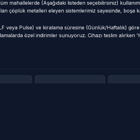
üm mahallelerde (Aşağıdaki listeden seçebilirsiniz) kullanım
aşılan çöplük metalleri eleyen sistemlerimiz sayesinde, boş
VLF veya Pulse) ve kiralama süresine (Günlük/Haftalık) gör
amalarda özel indirimler sunuyoruz. Cihazı teslim alırken '
yü
Alköy Köyü
Arılı Köy
Aşağı Mah (Demirdöver
Aşağı Ma
 Köyü
Köyü)
Köyü)
Binbaşıe