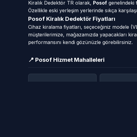
Kiralık Dedektör TR olarak,
Posof
genelindeki t
Özellikle eski yerleşim yerlerinde sıkça karşıl
Posof Kiralık Dedektör Fiyatları
Cihaz kiralama fiyatları, seçeceğiniz modele (
müşterilerimize, mağazamızda yapacakları kiral
performansını kendi gözünüzle görebilirsiniz.
📍 Posof Hizmet Mahalleleri
Akballı Köyü
Alabalık Kö
Armutveren Köyü
Asmakonak