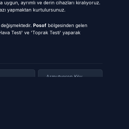
a uygun, ayrımlı ve derin cihazları kiralıyoruz.
a kazı yapmaktan kurtulursunuz.
e değişmektedir.
Posof
bölgesinden gelen
Hava Testi' ve 'Toprak Testi' yaparak
Armutveren Köy
ü
Yaylası
h (Günlüce
Aşıküzeyir Köyü
minbey Köyü
Cadeze Mah (Günlüce