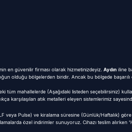
in en güvenilir firması olarak hizmetinizdeyiz.
Aydın
iline b
n yoğun olduğu bölgelerden biridir. Ancak bu bölgede başarılı
ki tüm mahallelerde (Aşağıdaki listeden seçebilirsiniz) kull
e sıkça karşılaşılan atık metalleri eleyen sistemlerimiz saye
VLF veya Pulse) ve kiralama süresine (Günlük/Haftalık) gör
amalarda özel indirimler sunuyoruz. Cihazı teslim alırken '