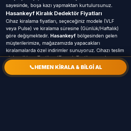
sayesinde, boşa kazı yapmaktan kurtulursunuz.
Hasankeyf Kiralık Dedektör Fiyatları
Cihaz kiralama fiyatları, seçeceğiniz modele (VLF
veya Pulse) ve kiralama süresine (Günlük/Haftalık)
göre değişmektedir.
Hasankeyf
bölgesinden gelen
müşterilerimize, mağazamızda yapacakları
kiralamalarda özel indirimler sunuyoruz. Cihazı teslim
alırken 'Hava Testi' ve 'Toprak Testi' yaparak
performansını kendi gözünüzle görebilirsiniz.
📞
HEMEN KİRALA & BİLGİ AL
📍 Hasankeyf Hizmet Mahalleleri
Bahçelievler Mah
Kale Mah