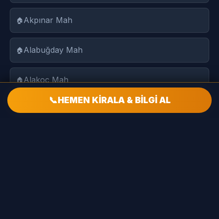
Akpınar Mah
Alabuğday Mah
Alakoç Mah
📞
HEMEN KİRALA & BİLGİ AL
Arabük Mah
Armağantaşı Mah
Armutlu Mah
Artuk Mah