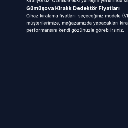
kiralıyoruz. Özellikle eski yerleşim yerlerinde
Gümüşova Kiralık Dedektör Fiyatları
Cihaz kiralama fiyatları, seçeceğiniz modele (
müşterilerimize, mağazamızda yapacakları kiral
performansını kendi gözünüzle görebilirsiniz.
📍 Gümüşova Hizmet Mahalleleri
Fatih Mah
Hacılar Mah
Yeni Mah
Adaköy Köy
Çaybükü Mah
Dededüzü K
(Çaybükü Köyü)