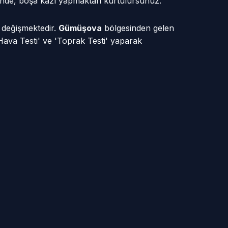
yesinde, boşa kazı yapmaktan kurtulursunuz.
e değişmektedir.
Gümüşova
bölgesinden gelen
Hava Testi' ve 'Toprak Testi' yaparak
ah
Merkez Mah
 Köyü
Çaybükü Köyü
Köyü
Hacıkadirler Köyü