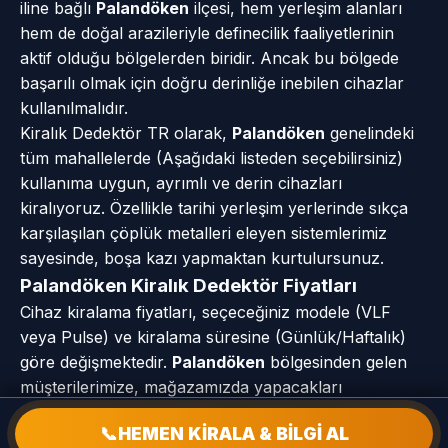
iline bağlı
Palandöken
ilçesi, hem yerleşim alanları
hem de doğal arazileriyle definecilik faaliyetlerinin
aktif olduğu bölgelerden biridir. Ancak bu bölgede
başarılı olmak için doğru derinliğe inebilen cihazlar
kullanılmalıdır.
Kiralık Dedektör TR olarak,
Palandöken
genelindeki
tüm mahallelerde (Aşağıdaki listeden seçebilirsiniz)
kullanıma uygun, ayrımlı ve derin cihazları
kiralıyoruz. Özellikle tarihi yerleşim yerlerinde sıkça
karşılaşılan çöplük metalleri eleyen sistemlerimiz
sayesinde, boşa kazı yapmaktan kurtulursunuz.
Palandöken Kiralık Dedektör Fiyatları
Cihaz kiralama fiyatları, seçeceğiniz modele (VLF
veya Pulse) ve kiralama süresine (Günlük/Haftalık)
göre değişmektedir.
Palandöken
bölgesinden gelen
müşterilerimize, mağazamızda yapacakları
kiralamalarda özel indirimler sunuyoruz. Cihazı teslim
📞
HEMEN KİRALA & BİLGİ AL
alırken 'Hava Testi' ve 'Toprak Testi' yaparak