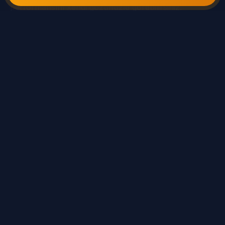
performansını kendi gözünüzle görebilirsiniz.
📍 Palandöken Hizmet Mahalleleri
Abdurrahman Gazi Mah
Adnan Menderes Mah
Ali Bezirgan Mah
Aziziye Mah
Dereboğazı Mah
Güzelyurt Mah