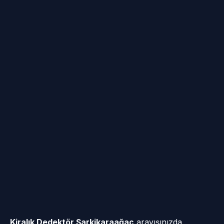
Kiralık Dedektör Şarkikaraağaç
arayışınızda,