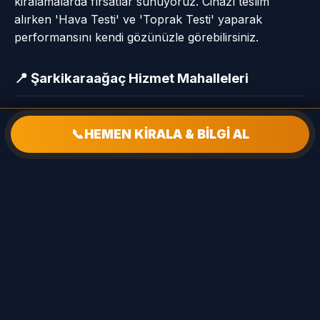
kiralamalarda fırsatlar sunuyoruz. Cihazı teslim
alırken 'Hava Testi' ve 'Toprak Testi' yaparak
performansını kendi gözünüzle görebilirsiniz.
📍 Şarkikaraağaç Hizmet Mahalleleri
Arak Köyü
📞
HEMEN KİRALA & BİLGİ AL
Armutlu Köyü
Aslandoğmuş Köyü
Aşağı Mah (Çiçekpınar Köyü)
Aşağı Mah (Göksöğüt Köyü)