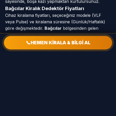
sayesinde, boşa kazı yapmaktan kurtulursunuz.
Bağcılar Kiralık Dedektör Fiyatları
Cihaz kiralama fiyatları, seçeceğiniz modele (VLF
veya Pulse) ve kiralama süresine (Günlük/Haftalık)
göre değişmektedir.
Bağcılar
bölgesinden gelen
müşterilerimize, mağazamızda yapacakları
kiralamalarda özel indirimler sunuyoruz. Cihazı teslim
📞
HEMEN KİRALA & BİLGİ AL
alırken 'Hava Testi' ve 'Toprak Testi' yaparak
performansını kendi gözünüzle görebilirsiniz.
📍 Bağcılar Hizmet Mahalleleri
Barbaros Mah
Çınar Mah