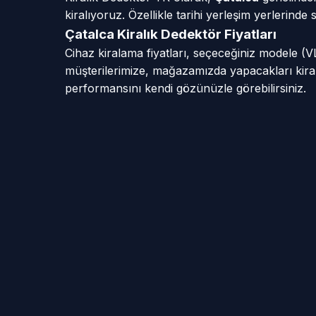
kiralıyoruz. Özellikle tarihi yerleşim yerlerind
Çatalca Kiralık Dedektör Fiyatları
Cihaz kiralama fiyatları, seçeceğiniz modele (
müşterilerimize, mağazamızda yapacakları kiral
performansını kendi gözünüzle görebilirsiniz.
📍 Çatalca Hizmet Mahalleleri
Akalan Mah
Atatürk Ma
Belgrat Mah
Celepköy M
Dağyenice Mah
Elbasan Ma
Gökçeali Mah
Gümüşpına