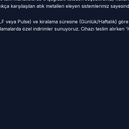
e sıkça karşılaşılan atık metalleri eleyen sistemlerimiz saye
VLF veya Pulse) ve kiralama süresine (Günlük/Haftalık) gör
amalarda özel indirimler sunuyoruz. Cihazı teslim alırken '
h
Aydınlar Mah
Bahşayiş
ah
Çakıl Mah
Çanakça
h
Fatih Mah
Ferhatpa
r Mah
Hallaçlı Mah
Hisarbeyl