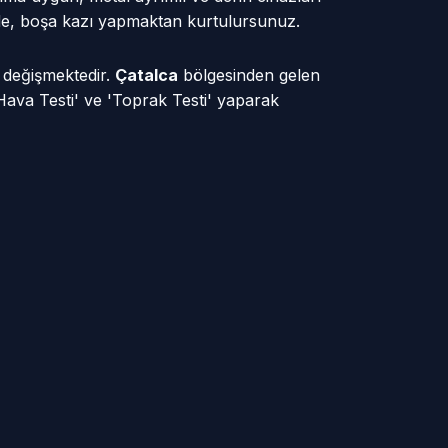
sinde, boşa kazı yapmaktan kurtulursunuz.
e değişmektedir.
Çatalca
bölgesinden gelen
Hava Testi' ve 'Toprak Testi' yaparak
 Mah
Başak Mah
 Mah
Çiftlikköy Mah
şa Mah
Ferhatpaşa Sb Mah
i Mah
İhsaniye Mah