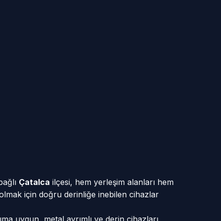
 bağlı
Çatalca
ilçesi, hem yerleşim alanları hem
 olmak için doğru derinliğe inebilen cihazlar
nıma uygun, metal ayrımlı ve derin cihazları