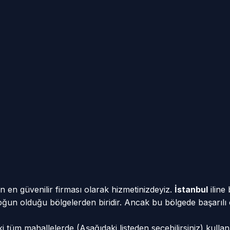
n en güvenilir firması olarak hizmetinizdeyiz.
İstanbul
iline
n yoğun olduğu bölgelerden biridir. Ancak bu bölgede başarılı
i tüm mahallelerde (Aşağıdaki listeden seçebilirsiniz) kulla