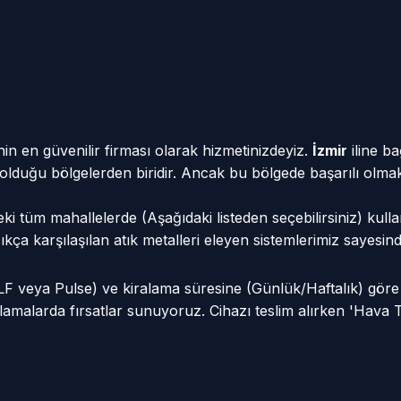
in en güvenilir firması olarak hizmetinizdeyiz.
İzmir
iline ba
tif olduğu bölgelerden biridir. Ancak bu bölgede başarılı olma
ki tüm mahallelerde (Aşağıdaki listeden seçebilirsiniz) kull
e sıkça karşılaşılan atık metalleri eleyen sistemlerimiz saye
VLF veya Pulse) ve kiralama süresine (Günlük/Haftalık) gör
amalarda fırsatlar sunuyoruz. Cihazı teslim alırken 'Hava 