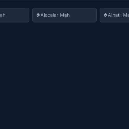
Mah
Alacalar Mah
Alhatlı M
ah
Aşağıcuma Mah
Aşağıılgı
Atmaca Mah
Avunduk
h
Aziziye Mah
Bahçelie
r Mah
Bekirler Mah
Bergama
Cevaplı Mah
Çakırlar
ah
Çamköy Mah
Çamoba 