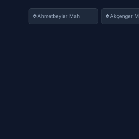
Ahmetbeyler Mah
Akçenger 
Armağanlar Mah
Aşağıbey M
Atatürk Mah
Atçılar Mah
Ayaskent Mah
Ayvatlar Ma
Barbaros Mah
Bayramcıla
Bozyerler Mah
Bölcek Mah
Çaltıkoru Mah
Çamavlu M