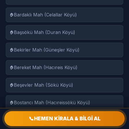
Bardaklı Mah (Celallar Köyü)
Başsökü Mah (Duran Köyü)
Bekirler Mah (Güneşler Köyü)
Bereket Mah (Hacıreis Köyü)
Beşevler Mah (Sökü Köyü)
Bostancı Mah (Hacıreissökü Köyü)
📞
HEMEN KİRALA & BİLGİ AL
Butlar Mah (Çatak Köyü)