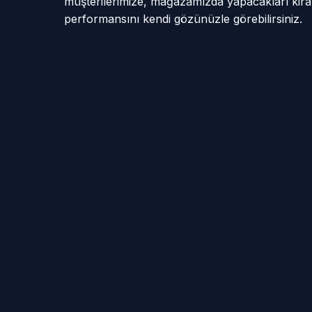
müşterilerimize, mağazamızda yapacakları kiral
performansını kendi gözünüzle görebilirsiniz.
📍 Pınarhisar Hizmet Mahalleleri
Akarlar Mah (Kaynarca
Akören Köy
Köyü)
Çayırdere Köyü
Erenler Köy
Işıklar Mah (Kaynarca
İslambeyli 
Köyü)
Sütlüce Köyü
Tozaklı Köy