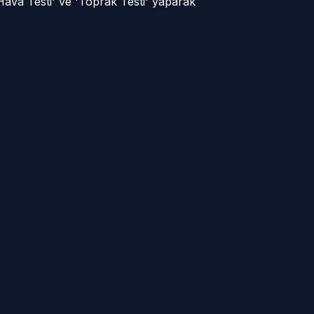
Hava Testi' ve 'Toprak Testi' yaparak
Cumhuriyet Mah
 Köyü
(Yenice Köyü)
Hürriyet Mah (Yenice
ı Köyü
Köyü)
 Köyü
Poyralı Köyü
ah
Camiikebir Mah