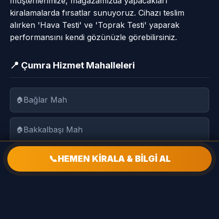
müşterilerimize, mağazamızda yapacakları
kiralamalarda fırsatlar sunuyoruz. Cihazı teslim
alırken 'Hava Testi' ve 'Toprak Testi' yaparak
performansını kendi gözünüzle görebilirsiniz.
📍 Çumra Hizmet Mahalleleri
Bağlar Mah
Bakkalbaşı Mah
📞
HEMEN KİRALA & BİLGİ AL
Baraj Mah
Bardakçı Mah
Cumhuriyet Mah