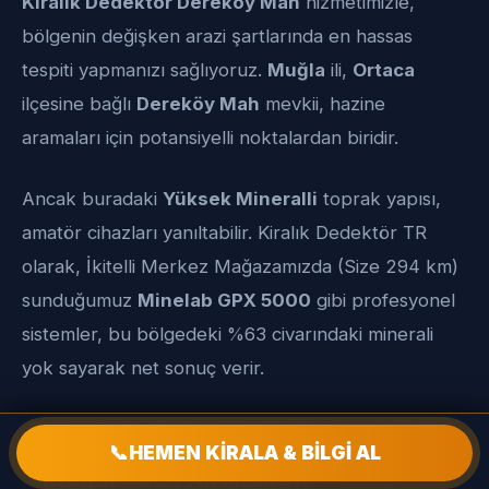
Kiralık Dedektör Dereköy Mah
hizmetimizle,
bölgenin değişken arazi şartlarında en hassas
tespiti yapmanızı sağlıyoruz.
Muğla
ili,
Ortaca
ilçesine bağlı
Dereköy Mah
mevkii, hazine
aramaları için potansiyelli noktalardan biridir.
Ancak buradaki
Yüksek Mineralli
toprak yapısı,
amatör cihazları yanıltabilir. Kiralık Dedektör TR
olarak, İkitelli Merkez Mağazamızda (Size 294 km)
sunduğumuz
Minelab GPX 5000
gibi profesyonel
sistemler, bu bölgedeki %63 civarındaki minerali
yok sayarak net sonuç verir.
Dereköy Mah İçin Neden
📞
HEMEN KİRALA & BİLGİ AL
Mağazadan Kiralama?