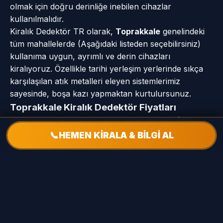
olmak için doğru derinliğe inebilen cihazlar
kullanılmalıdır.
Kiralık Dedektör TR olarak,
Toprakkale
genelindeki
tüm mahallelerde (Aşağıdaki listeden seçebilirsiniz)
kullanıma uygun, ayrımlı ve derin cihazları
kiralıyoruz. Özellikle tarihi yerleşim yerlerinde sıkça
karşılaşılan atık metalleri eleyen sistemlerimiz
sayesinde, boşa kazı yapmaktan kurtulursunuz.
Toprakkale Kiralık Dedektör Fiyatları
Cihaz kiralama fiyatları, seçeceğiniz modele (VLF
veya Pulse) ve kiralama süresine (Günlük/Haftalık)
📞
HEMEN KİRALA & BİLGİ AL
göre değişmektedir.
Toprakkale
bölgesinden gelen
müşterilerimize, mağazamızda yapacakları
kiralamalarda özel indirimler sunuyoruz. Cihazı teslim
alırken 'Hava Testi' ve 'Toprak Testi' yaparak
performansını kendi gözünüzle görebilirsiniz.