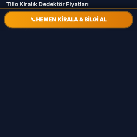
Tillo Kiralık Dedektör Fiyatları
Cihaz kiralama fiyatları, seçeceğiniz modele (VLF
📞
HEMEN KİRALA & BİLGİ AL
veya Pulse) ve kiralama süresine (Günlük/Haftalık)
göre değişmektedir.
Tillo
bölgesinden gelen
müşterilerimize, mağazamızda yapacakları
kiralamalarda fırsatlar sunuyoruz. Cihazı teslim
alırken 'Hava Testi' ve 'Toprak Testi' yaparak
performansını kendi gözünüzle görebilirsiniz.
📍 Tillo Hizmet Mahalleleri
Fakirullah Mah
Mücahit Mah
Saydanlar Mah