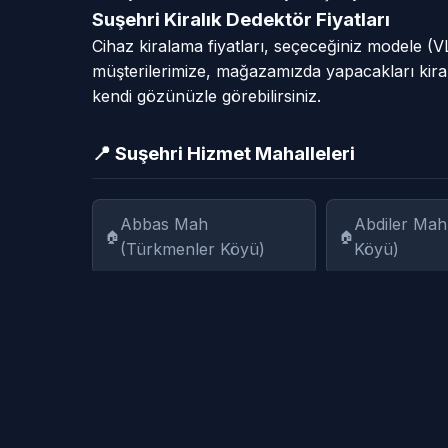
Suşehri Kiralık Dedektör Fiyatları
Cihaz kiralama fiyatları, seçeceğiniz modele (
müşterilerimize, mağazamızda yapacakları kiral
kendi gözünüzle görebilirsiniz.
📍 Suşehri Hizmet Mahalleleri
Abbas Mah
Abdiler Mah
(Türkmenler Köyü)
Köyü)
Aksu Köyü
Akşar Köyü
Aşağıçitlice Mah (Çitlice
Aşağısarıca
Köyü)