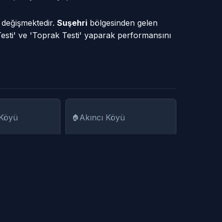
e değişmektedir.
Suşehri
bölgesinden gelen
Testi' ve 'Toprak Testi' yaparak performansını
 Köyü
Akıncı Köyü
 Köyü
Aşağıakören Köyü
i Mah (Sökün
Bağlar Mah (Hödücek
Köyü)