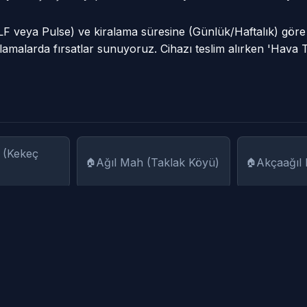
VLF veya Pulse) ve kiralama süresine (Günlük/Haftalık) gör
amalarda fırsatlar sunuyoruz. Cihazı teslim alırken 'Hava 
 (Kekeç
Ağıl Mah (Taklak Köyü)
Akçaağıl
Arpacı Köyü
Arpayazı
Aydınlar Mah (Karalar
Bağderes
 Köyü
Köyü)
Köyü)