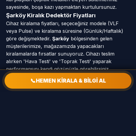
sayesinde, boşa kazı yapmaktan kurtulursunuz.
Şarköy Kiralık Dedektör Fiyatları
Cihaz kiralama fiyatları, seçeceğiniz modele (VLF
veya Pulse) ve kiralama süresine (Günlük/Haftalık)
göre değişmektedir.
Şarköy
bölgesinden gelen
müşterilerimize, mağazamızda yapacakları
kiralamalarda fırsatlar sunuyoruz. Cihazı teslim
alırken 'Hava Testi' ve 'Toprak Testi' yaparak
performansını kendi gözünüzle görebilirsiniz.
📞
HEMEN KİRALA & BİLGİ AL
📍 Şarköy Hizmet Mahalleleri
Aşağıkalamış Mah
Beyoğlu Mah