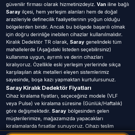
güvenilir firması olarak hizmetinizdeyiz.
Van
iline bağlı
Saray
ilçesi, hem yerleşim alanları hem de doğal
arazileriyle definecilik faaliyetlerinin yoğun olduğu
bölgelerden biridir. Ancak bu bölgede başarılı olmak
için doğru derinliğe inebilen cihazlar kullanılmalıdır.
Kiralık Dedektör TR olarak,
Saray
genelindeki tüm
mahallelerde (Aşağıdaki listeden seçebilirsiniz)
kullanıma uygun, ayrımlı ve derin cihazları
kiralıyoruz. Özellikle eski yerleşim yerlerinde sıkça
karşılaşılan atık metalleri eleyen sistemlerimiz
sayesinde, boşa kazı yapmaktan kurtulursunuz.
Saray Kiralık Dedektör Fiyatları
Cihaz kiralama fiyatları, seçeceğiniz modele (VLF
veya Pulse) ve kiralama süresine (Günlük/Haftalık)
göre değişmektedir.
Saray
bölgesinden gelen
müşterilerimize, mağazamızda yapacakları
kiralamalarda fırsatlar sunuyoruz. Cihazı teslim
alırken 'Hava Testi' ve 'Toprak Testi' yaparak