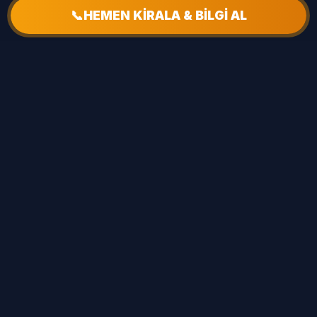
performansını kendi gözünüzle görebilirsiniz.
📞
HEMEN KİRALA & BİLGİ AL
📍 Saray Hizmet Mahalleleri
Atatürk Mah
Bakışık Mah
Baltepe Mah
Beyarslan Mah
Çakmakköy Mah